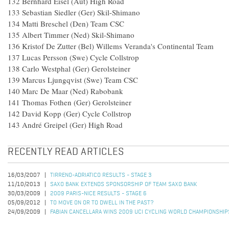
132 Bernhard Eisel (Aut) High Road
133 Sebastian Siedler (Ger) Skil-Shimano
134 Matti Breschel (Den) Team CSC
135 Albert Timmer (Ned) Skil-Shimano
136 Kristof De Zutter (Bel) Willems Veranda's Continental Tea
137 Lucas Persson (Swe) Cycle Collstrop
138 Carlo Westphal (Ger) Gerolsteiner
139 Marcus Ljungqvist (Swe) Team CSC
140 Marc De Maar (Ned) Rabobank
141 Thomas Fothen (Ger) Gerolsteiner
142 David Kopp (Ger) Cycle Collstrop
143 André Greipel (Ger) High Road
RECENTLY READ ARTICLES
16/03/2007
TIRRENO-ADRIATICO RESULTS - STAGE 3
11/10/2013
SAXO BANK EXTENDS SPONSORSHIP OF TEAM SAXO BANK
30/03/2009
2009 PARIS-NICE RESULTS - STAGE 6
05/09/2012
TO MOVE ON OR TO DWELL IN THE PAST?
24/09/2009
FABIAN CANCELLARA WINS 2009 UCI CYCLING WORLD CHAMPIONSHIPS