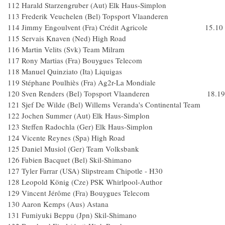
112 Harald Starzengruber (Aut) Elk Haus-Simplon
113 Frederik Veuchelen (Bel) Topsport Vlaanderen
114 Jimmy Engoulvent (Fra) Crédit Agricole 15.10
115 Servais Knaven (Ned) High Road
116 Martin Velits (Svk) Team Milram
117 Rony Martias (Fra) Bouygues Telecom
118 Manuel Quinziato (Ita) Liquigas
119 Stéphane Poulhiès (Fra) Ag2r-La Mondiale
120 Sven Renders (Bel) Topsport Vlaanderen 18.19
121 Sjef De Wilde (Bel) Willems Veranda's Continental Tea
122 Jochen Summer (Aut) Elk Haus-Simplon
123 Steffen Radochla (Ger) Elk Haus-Simplon
124 Vicente Reynes (Spa) High Road
125 Daniel Musiol (Ger) Team Volksbank
126 Fabien Bacquet (Bel) Skil-Shimano
127 Tyler Farrar (USA) Slipstream Chipotle - H30
128 Leopold König (Cze) PSK Whirlpool-Author
129 Vincent Jérôme (Fra) Bouygues Telecom
130 Aaron Kemps (Aus) Astana
131 Fumiyuki Beppu (Jpn) Skil-Shimano