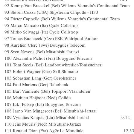
92 Kenny Van Braeckel (Bel) Willems Veranda's Continental Team
93 Steven Cozza (USA) Slipstream Chipotle - H30
94 Dieter Cappelle (Bel) Willems Veranda's Continental Tea
95 Marco Marcato (Ita) Cycle Collstrop
96 Mirko Selvaggi (Ita) Cycle Collstrop
97 Tomas Buchacek (Cze) PSK Whirlpool-Autho
98 Aurélien Clerc (Swi) Bouygues Telecom
99 Sven Nevens (Bel) Mitsubishi-Jartazi
100 Alexandre Pichot (Fra) Bouygues Telecom
101 Tom Steels (Bel) Landbouwkrediet-Tönissteiner
102 Robert Wagner (Ger) Skil-Shimano
103 Sebastian Lang (Ger) Gerolsteiner
104 Paul Martens (Ger) Rabobank
105 Bart Vanheule (Bel) Topsport Vlaanderen
106 Mathieu Heijboer (Ned) Cofidis
107 Erki Pütsep (Est) Bouygues Telecom
108 Jarno Van Mingeroet (Bel) Mitsubishi-Jartazi
109 Vytautas Kaupas (Ltu) Mitsubishi-Jartazi 9.12
110 Jens Mouris (Ned) Mitsubishi-Jartazi
111 Renaud Dion (Fra) Ag2r-La Mondiale 12.3