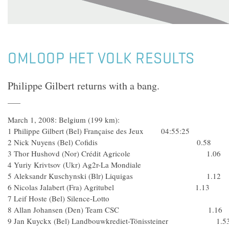
OMLOOP HET VOLK RESULTS
Philippe Gilbert returns with a bang.
March 1, 2008: Belgium (199 km):
1 Philippe Gilbert (Bel) Française des Jeux 04:55:25
2 Nick Nuyens (Bel) Cofidis 0.58
3 Thor Hushovd (Nor) Crédit Agricole 1.06
4 Yuriy Krivtsov (Ukr) Ag2r-La Mondiale
5 Aleksandr Kuschynski (Blr) Liquigas 1.12
6 Nicolas Jalabert (Fra) Agritubel 1.13
7 Leif Hoste (Bel) Silence-Lotto
8 Allan Johansen (Den) Team CSC 1.16
9 Jan Kuyckx (Bel) Landbouwkrediet-Tönissteiner 1.5