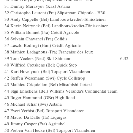
31 Dmitriy Muravyev (Kaz) Astana
32 Christophe Laurent (Fra) Slipstream Chipotle - H30
33 Andy Cappelle (Bel) Landbouwkrediet-Tönissteiner
34 Kevin Neirynck (Bel) Landbouwkrediet-Tönissteiner
35 William Bonnet (Fra) Crédit Agricole
36 Sylvain Chavanel (Fra) Cofidis
37 Laszlo Bodrogi (Hun) Crédit Agricole
38 Mathieu Ladagnous (Fra) Française des Jeux
39 Tom Veelers (Ned) Skil-Shimano 6.32
40 Wilfried Cretskens (Bel) Quick Step
41 Kurt Hovelynck (Bel) Topsport Vlaanderen
42 Steffen Wesemann (Swi) Cycle Collstrop
43 Mathieu Criquielion (Bel) Mitsubishi-Jartazi
44 Stijn Ennekens (Bel) Willems Veranda's Continental Tea
45 Roger Hammond (GBr) High Road
46 Michael Schär (Swi) Astana
47 Evert Verbist (Bel) Topsport Vlaanderen
48 Mauro Da Dalto (Ita) Liquigas
49 Jimmy Casper (Fra) Agritubel
50 Preben Van Hecke (Bel) Topsport Vlaanderen