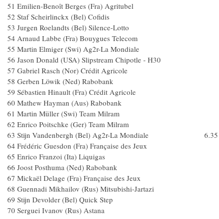
51 Emilien-Benoît Berges (Fra) Agritubel
52 Staf Scheirlinckx (Bel) Cofidis
53 Jurgen Roelandts (Bel) Silence-Lotto
54 Arnaud Labbe (Fra) Bouygues Telecom
55 Martin Elmiger (Swi) Ag2r-La Mondiale
56 Jason Donald (USA) Slipstream Chipotle - H30
57 Gabriel Rasch (Nor) Crédit Agricole
58 Gerben Löwik (Ned) Rabobank
59 Sébastien Hinault (Fra) Crédit Agricole
60 Mathew Hayman (Aus) Rabobank
61 Martin Müller (Swi) Team Milram
62 Enrico Poitschke (Ger) Team Milram
63 Stijn Vandenbergh (Bel) Ag2r-La Mondiale 6.35
64 Frédéric Guesdon (Fra) Française des Jeux
65 Enrico Franzoi (Ita) Liquigas
66 Joost Posthuma (Ned) Rabobank
67 Mickaël Delage (Fra) Française des Jeux
68 Guennadi Mikhailov (Rus) Mitsubishi-Jartazi
69 Stijn Devolder (Bel) Quick Step
70 Serguei Ivanov (Rus) Astana