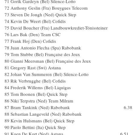
71 Gorik Gardeyn (Bel) Silence-Lotto
72 Anthony Geslin (Fra) Bouygues Telecom
73 Steven De Jongh (Ned) Quick Step
74 Kevin De Weert (Bel) Cofidis
75 David Boucher (Fra) Landbouwkrediet-Tönissteiner
76 Lars Bak (Den) Team CSC
77 Frank Hoj (Den) Cofidis
78 Juan Antonio Flecha (Spa) Rabobank
79 Tom Stubbe (Bel) Française des Jeux
80 Gianni Meersman (Bel) Française des Jeux
81 Gregory Rast (Swi) Astana
82 Johan Van Summeren (Bel) Silence-Lotto
83 Rik Verbrugghe (Bel) Cofidis
84 Frederik Willems (Bel) Liquigas
85 Tom Boonen (Bel) Quick Step
86 Niki Terpstra (Ned) Team Milram
87 Bram Tankink (Ned) Rabobank 6.38
88 Sebastian Langeveld (Ned) Rabobank
89 Kevin Hulsmans (Bel) Quick Step
90 Paolo Bettini (Ita) Quick Step
91 Koen De Kort (Ned) Astana 6.51