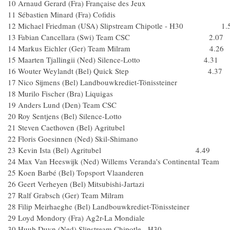
10 Arnaud Gerard (Fra) Française des Jeux
11 Sébastien Minard (Fra) Cofidis
12 Michael Friedman (USA) Slipstream Chipotle - H30 1.
13 Fabian Cancellara (Swi) Team CSC 2.07
14 Markus Eichler (Ger) Team Milram 4.26
15 Maarten Tjallingii (Ned) Silence-Lotto 4.31
16 Wouter Weylandt (Bel) Quick Step 4.37
17 Nico Sijmens (Bel) Landbouwkrediet-Tönissteiner
18 Murilo Fischer (Bra) Liquigas
19 Anders Lund (Den) Team CSC
20 Roy Sentjens (Bel) Silence-Lotto
21 Steven Caethoven (Bel) Agritubel
22 Floris Goesinnen (Ned) Skil-Shimano
23 Kevin Ista (Bel) Agritubel 4.49
24 Max Van Heeswijk (Ned) Willems Veranda's Continental 
25 Koen Barbé (Bel) Topsport Vlaanderen
26 Geert Verheyen (Bel) Mitsubishi-Jartazi
27 Ralf Grabsch (Ger) Team Milram
28 Filip Meirhaeghe (Bel) Landbouwkrediet-Tönissteiner
29 Loyd Mondory (Fra) Ag2r-La Mondiale
30 Huub Duyn (Ned) Slipstream Chipotle - H30