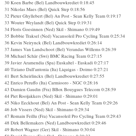
30 Koen Barbe (Bel) Landbouwkrediet 0:18:45
31 Nikolas Maes (Bel) Quick Step 0:18:56
32 Pieter Ghyllebert (Bel) An Post - Sean Kelly Team 0:19:17
33 Wouter Weylandt (Bel) Quick Step 0:19:31
34 Floris Goesinnen (Ned) Skil - Shimano 0:19:49
35 Bobbie Traksel (Ned) Vacansoleil Pro Cycling Team 0:25:34
36 Kevin Neirynck (Bel) Landbouwkrediet 0:26:14
37 James Van Landschoot (Bel) Verandas Willems 0:26:39
38 Michael Schär (Swi) BMC Racing Team 0:27:15
39 Javier Aramendia (Spa) Euskaltel - Euskadi 0:27:17
40 Tiziano Dall'antonia (Ita) Liquigas - Doimo 0:27:21
41 Bert Scheirlinckx (Bel) Landbouwkrediet 0:27:55
42 Enrico Peruffo (Ita) Carmiooro - NGC 0:28:16
43 Damien Gaudin (Fra) BBox Bouygues Telecom 0:28:59
44 Piet Rooijakkers (Ned) Skil - Shimano 0:29:01
45 Niko Eeckhout (Bel) An Post - Sean Kelly Team 0:29:26
46 Job Vissers (Ned) Skil - Shimano 0:29:34
47 Romain Feillu (Fra) Vacansoleil Pro Cycling Team 0:29:43
48 Dirk Bellemakers (Ned) Landbouwkrediet 0:29:46
49 Robert Wagner (Ger) Skil - Shimano 0:30:04