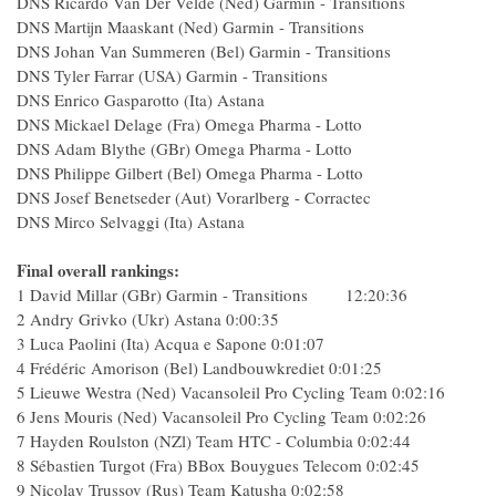
DNS Ricardo Van Der Velde (Ned) Garmin - Transitions
DNS Martijn Maaskant (Ned) Garmin - Transitions
DNS Johan Van Summeren (Bel) Garmin - Transitions
DNS Tyler Farrar (USA) Garmin - Transitions
DNS Enrico Gasparotto (Ita) Astana
DNS Mickael Delage (Fra) Omega Pharma - Lotto
DNS Adam Blythe (GBr) Omega Pharma - Lotto
DNS Philippe Gilbert (Bel) Omega Pharma - Lotto
DNS Josef Benetseder (Aut) Vorarlberg - Corractec
DNS Mirco Selvaggi (Ita) Astana
Final overall rankings:
1 David Millar (GBr) Garmin - Transitions 12:20:36
2 Andry Grivko (Ukr) Astana 0:00:35
3 Luca Paolini (Ita) Acqua e Sapone 0:01:07
4 Frédéric Amorison (Bel) Landbouwkrediet 0:01:25
5 Lieuwe Westra (Ned) Vacansoleil Pro Cycling Team 0:02:16
6 Jens Mouris (Ned) Vacansoleil Pro Cycling Team 0:02:26
7 Hayden Roulston (NZl) Team HTC - Columbia 0:02:44
8 Sébastien Turgot (Fra) BBox Bouygues Telecom 0:02:45
9 Nicolay Trussov (Rus) Team Katusha 0:02:58