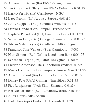
29 Alessandro Ballan (Ita) BMC Racing Team
30 Jan Ghyselinck (Bel) Team HTC - Columbia 0:01:17
31 Enrico Peruffo (Ita) Carmiooro - NGC
32 Luca Paolini (Ita) Acqua e Sapone 0:01:19
33 Andy Cappelle (Bel) Verandas Willems 0:01:21
34 Danilo Hondo (Ger) Lampre - Farnese Vini
35 Baptiste Planckaert (Bel) Landbouwkrediet 0:01:23
36 Sebastian Lang (Ger) Omega Pharma - Lotto 0:01:25
37 Tristan Valentin (Fra) Cofidis le crédit en ligne
38 Francisco José Ventoso (Spa) Carmiooro - NGC
39 Nico Sijmens (Bel) Cofidis le crédit en ligne 0:01:27
40 Sébastien Turgot (Fra) BBox Bouygues Telecom
41 Frédéric Amorison (Bel) Landbouwkrediet 0:01:28
42 Mirco Lorenzetto (Ita) Lampre - Farnese Vini 0:01:29
43 Alfredo Balloni (Ita) Lampre - Farnese Vini 0:01:30
44 Danny Pate (USA) Garmin - Transitions 0:01:33
45 Piet Rooijakkers (Ned) Skil - Shimano 0:01:34
46 Bert Scheirlinckx (Bel) Landbouwkrediet 0:01:36
47 Allan Davis (Aus) Astana
48 Inaki Isasi (Spa) Euskaltel - Euskadi 0:01:39