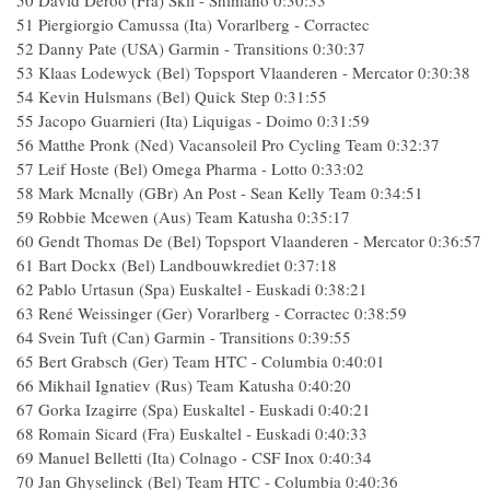
50 David Deroo (Fra) Skil - Shimano 0:30:33
51 Piergiorgio Camussa (Ita) Vorarlberg - Corractec
52 Danny Pate (USA) Garmin - Transitions 0:30:37
53 Klaas Lodewyck (Bel) Topsport Vlaanderen - Mercator 0:30:38
54 Kevin Hulsmans (Bel) Quick Step 0:31:55
55 Jacopo Guarnieri (Ita) Liquigas - Doimo 0:31:59
56 Matthe Pronk (Ned) Vacansoleil Pro Cycling Team 0:32:37
57 Leif Hoste (Bel) Omega Pharma - Lotto 0:33:02
58 Mark Mcnally (GBr) An Post - Sean Kelly Team 0:34:51
59 Robbie Mcewen (Aus) Team Katusha 0:35:17
60 Gendt Thomas De (Bel) Topsport Vlaanderen - Mercator 0:36:57
61 Bart Dockx (Bel) Landbouwkrediet 0:37:18
62 Pablo Urtasun (Spa) Euskaltel - Euskadi 0:38:21
63 René Weissinger (Ger) Vorarlberg - Corractec 0:38:59
64 Svein Tuft (Can) Garmin - Transitions 0:39:55
65 Bert Grabsch (Ger) Team HTC - Columbia 0:40:01
66 Mikhail Ignatiev (Rus) Team Katusha 0:40:20
67 Gorka Izagirre (Spa) Euskaltel - Euskadi 0:40:21
68 Romain Sicard (Fra) Euskaltel - Euskadi 0:40:33
69 Manuel Belletti (Ita) Colnago - CSF Inox 0:40:34
70 Jan Ghyselinck (Bel) Team HTC - Columbia 0:40:36