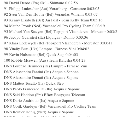
90 David Deroo (Fra) Skil - Shimano 0:02:56
91 Philipp Ludescher (Aut) Vorarlberg - Corractec 0:03:05
92 Sven Van Den Houtte (Bel) Verandas Willems 0:03:07
93 Kenny Lisabeth (Bel) An Post - Sean Kelly Team 0:03:16
94 Matthe Pronk (Ned) Vacansoleil Pro Cycling Team 0:03:19
95 Michael Van Staeyen (Bel) Topsport Vlaanderen - Mercator 0:03:
96 Jacopo Guarnieri (Ita) Liquigas - Doimo 0:03:36
97 Klaas Lodewyck (Bel) Topsport Vlaanderen - Mercator 0:03:41
98 Vitaliy Buts (Ukr) Lampre - Farnese Vini 0:04:02
99 Kevin Hulsmans (Bel) Quick Step 0:04:03
100 Robbie Mcewen (Aus) Team Katusha 0:04:23
DNS Lorenzo Bernucci (Ita) Lampre - Farnese Vini
DNS Alessandro Fantini (Ita) Acqua e Sapone
DNS Alessandro Donati (Ita) Acqua e Sapone
DNS Matteo Tosatto (Ita) Quick Step
DNS Paolo Francesco Di (Ita) Acqua e Sapone
DNS Saïd Haddou (Fra) BBox Bouygues Telecom
DNS Dario Andriotto (Ita) Acqua e Sapone
DNS Gorik Gardeyn (Bel) Vacansoleil Pro Cycling Team
DNS Reinier Honig (Ned) Acqua e Sapone