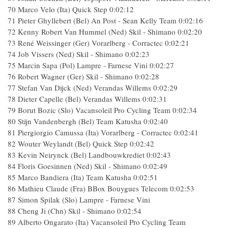
70 Marco Velo (Ita) Quick Step 0:02:12
71 Pieter Ghyllebert (Bel) An Post - Sean Kelly Team 0:02:16
72 Kenny Robert Van Hummel (Ned) Skil - Shimano 0:02:20
73 René Weissinger (Ger) Vorarlberg - Corractec 0:02:21
74 Job Vissers (Ned) Skil - Shimano 0:02:23
75 Marcin Sapa (Pol) Lampre - Farnese Vini 0:02:27
76 Robert Wagner (Ger) Skil - Shimano 0:02:28
77 Stefan Van Dijck (Ned) Verandas Willems 0:02:29
78 Dieter Capelle (Bel) Verandas Willems 0:02:31
79 Borut Bozic (Slo) Vacansoleil Pro Cycling Team 0:02:34
80 Stijn Vandenbergh (Bel) Team Katusha 0:02:40
81 Piergiorgio Camussa (Ita) Vorarlberg - Corractec 0:02:41
82 Wouter Weylandt (Bel) Quick Step 0:02:42
83 Kevin Neirynck (Bel) Landbouwkrediet 0:02:43
84 Floris Goesinnen (Ned) Skil - Shimano 0:02:49
85 Marco Bandiera (Ita) Team Katusha 0:02:51
86 Mathieu Claude (Fra) BBox Bouygues Telecom 0:02:53
87 Simon Spilak (Slo) Lampre - Farnese Vini
88 Cheng Ji (Chn) Skil - Shimano 0:02:54
89 Alberto Ongarato (Ita) Vacansoleil Pro Cycling Team