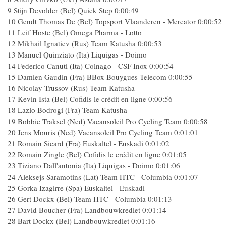
9 Stijn Devolder (Bel) Quick Step 0:00:49
10 Gendt Thomas De (Bel) Topsport Vlaanderen - Mercator 0:00:52
11 Leif Hoste (Bel) Omega Pharma - Lotto
12 Mikhail Ignatiev (Rus) Team Katusha 0:00:53
13 Manuel Quinziato (Ita) Liquigas - Doimo
14 Federico Canuti (Ita) Colnago - CSF Inox 0:00:54
15 Damien Gaudin (Fra) BBox Bouygues Telecom 0:00:55
16 Nicolay Trussov (Rus) Team Katusha
17 Kevin Ista (Bel) Cofidis le crédit en ligne 0:00:56
18 Lazlo Bodrogi (Fra) Team Katusha
19 Bobbie Traksel (Ned) Vacansoleil Pro Cycling Team 0:00:58
20 Jens Mouris (Ned) Vacansoleil Pro Cycling Team 0:01:01
21 Romain Sicard (Fra) Euskaltel - Euskadi 0:01:02
22 Romain Zingle (Bel) Cofidis le crédit en ligne 0:01:05
23 Tiziano Dall'antonia (Ita) Liquigas - Doimo 0:01:06
24 Aleksejs Saramotins (Lat) Team HTC - Columbia 0:01:07
25 Gorka Izagirre (Spa) Euskaltel - Euskadi
26 Gert Dockx (Bel) Team HTC - Columbia 0:01:13
27 David Boucher (Fra) Landbouwkrediet 0:01:14
28 Bart Dockx (Bel) Landbouwkrediet 0:01:16