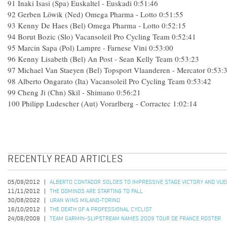
91 Inaki Isasi (Spa) Euskaltel - Euskadi 0:51:46
92 Gerben Löwik (Ned) Omega Pharma - Lotto 0:51:55
93 Kenny De Haes (Bel) Omega Pharma - Lotto 0:52:15
94 Borut Bozic (Slo) Vacansoleil Pro Cycling Team 0:52:41
95 Marcin Sapa (Pol) Lampre - Farnese Vini 0:53:00
96 Kenny Lisabeth (Bel) An Post - Sean Kelly Team 0:53:23
97 Michael Van Staeyen (Bel) Topsport Vlaanderen - Mercator 0:53:
98 Alberto Ongarato (Ita) Vacansoleil Pro Cycling Team 0:53:42
99 Cheng Ji (Chn) Skil - Shimano 0:56:21
100 Philipp Ludescher (Aut) Vorarlberg - Corractec 1:02:14
RECENTLY READ ARTICLES
05/09/2012
ALBERTO CONTADOR SOLOES TO IMPRESSIVE STAGE VICTORY AND VUE
11/11/2012
THE DOMINOS ARE STARTING TO FALL
30/08/2022
URAN WINS MILANO-TORINO
16/10/2012
THE DEATH OF A PROFESSIONAL CYCLIST
24/06/2009
TEAM GARMIN-SLIPSTREAM NAMES 2009 TOUR DE FRANCE ROSTER