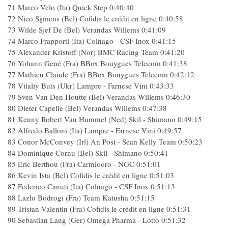
71 Marco Velo (Ita) Quick Step 0:40:40
72 Nico Sijmens (Bel) Cofidis le crédit en ligne 0:40:58
73 Wilde Sjef De (Bel) Verandas Willems 0:41:09
74 Marco Frapporti (Ita) Colnago - CSF Inox 0:41:15
75 Alexander Kristoff (Nor) BMC Racing Team 0:41:20
76 Yohann Gené (Fra) BBox Bouygues Telecom 0:41:38
77 Mathieu Claude (Fra) BBox Bouygues Telecom 0:42:12
78 Vitaliy Buts (Ukr) Lampre - Farnese Vini 0:43:33
79 Sven Van Den Houtte (Bel) Verandas Willems 0:46:30
80 Dieter Capelle (Bel) Verandas Willems 0:47:38
81 Kenny Robert Van Hummel (Ned) Skil - Shimano 0:49:15
82 Alfredo Balloni (Ita) Lampre - Farnese Vini 0:49:57
83 Conor McConvey (Irl) An Post - Sean Kelly Team 0:50:23
84 Dominique Cornu (Bel) Skil - Shimano 0:50:41
85 Eric Berthou (Fra) Carmiooro - NGC 0:51:01
86 Kevin Ista (Bel) Cofidis le crédit en ligne 0:51:03
87 Federico Canuti (Ita) Colnago - CSF Inox 0:51:13
88 Lazlo Bodrogi (Fra) Team Katusha 0:51:15
89 Tristan Valentin (Fra) Cofidis le crédit en ligne 0:51:31
90 Sebastian Lang (Ger) Omega Pharma - Lotto 0:51:32