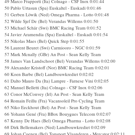
49 Marco Frapporti (Ita) Colnago - CSF Inox 0:01:44
50 Pablo Urtasun (Spa) Euskaltel - Euskadi 0:01:46
51 Gerben Löwik (Ned) Omega Pharma - Lotto 0:01:48
52 Wilde Sjef De (Bel) Verandas Willems 0:01:50
53 Michael Schär (Swi) BMC Racing Team 0:01:52
54 Javier Aramendia (Spa) Euskaltel - Euskadi 0:01:54
55 Nikolas Maes (Bel) Quick Step 0:01:55
56 Laurent Beuret (Swi) Carmiooro - NGC 0:01:59
57 Mark Mcnally (GBr) An Post - Sean Kelly Team
58 James Van Landschoot (Bel) Verandas Willems 0:02:00
59 Alexander Kristoff (Nor) BMC Racing Team 0:02:01
60 Koen Barbe (Bel) Landbouwkrediet 0:02:02
61 Dalto Mauro Da (Ita) Lampre - Farnese Vini 0:02:05
62 Manuel Belletti (Ita) Colnago - CSF Inox 0:02:06
63 Conor McConvey (Irl) An Post - Sean Kelly Team
64 Romain Feillu (Fra) Vacansoleil Pro Cycling Team
65 Niko Eeckhout (Bel) An Post - Sean Kelly Team
66 Yohann Gené (Fra) BBox Bouygues Telecom 0:02:07
67 Kenny De Haes (Bel) Omega Pharma - Lotto 0:02:08
68 Dirk Bellemakers (Ned) Landbouwkrediet 0:02:09
69 Johan Coenen (Bel) Topsport Vlaanderen - Mercator 0:02:11