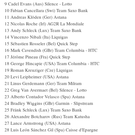
9 Cadel Evans (Aus) Silence - Lotto
10 Fabian Cancellara (Swi) Team Saxo Bank
11 Andreas Klöden (Ger) Astana
12 Nicolas Roche (Irl) AG2R La Mondiale
13 Andy Schleck (Lux) Team Saxo Bank
14 Vincenzo Nibali (Ita) Liquigas
15 Sébastien Rosseler (Bel) Quick Step
16 Mark Cavendish (GBr) Team Columbia - HTC
17 Jérôme Pineau (Fra) Quick Step
18 George Hincapie (USA) Team Columbia - HTC
19 Roman Kreuziger (Cze) Liquigas
20 Levi Leipheimer (USA) Astana
21 Linus Gerdemann (Ger) Team Milram
22 Greg Van Avermaet (Bel) Silence - Lotto
23 Alberto Contador Velasco (Spa) Astana
24 Bradley Wiggins (GBr) Garmin - Slipstream
25 Fränk Schleck (Lux) Team Saxo Bank
26 Alexandre Botcharov (Rus) Team Katusha
27 Lance Armstrong (USA) Astana
28 Luis León Sánchez Gil (Spa) Caisse d'Epargne