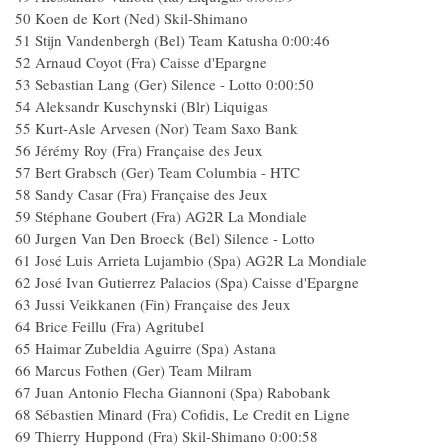
50 Koen de Kort (Ned) Skil-Shimano
51 Stijn Vandenbergh (Bel) Team Katusha 0:00:46
52 Arnaud Coyot (Fra) Caisse d'Epargne
53 Sebastian Lang (Ger) Silence - Lotto 0:00:50
54 Aleksandr Kuschynski (Blr) Liquigas
55 Kurt-Asle Arvesen (Nor) Team Saxo Bank
56 Jérémy Roy (Fra) Française des Jeux
57 Bert Grabsch (Ger) Team Columbia - HTC
58 Sandy Casar (Fra) Française des Jeux
59 Stéphane Goubert (Fra) AG2R La Mondiale
60 Jurgen Van Den Broeck (Bel) Silence - Lotto
61 José Luis Arrieta Lujambio (Spa) AG2R La Mondiale
62 José Ivan Gutierrez Palacios (Spa) Caisse d'Epargne
63 Jussi Veikkanen (Fin) Française des Jeux
64 Brice Feillu (Fra) Agritubel
65 Haimar Zubeldia Aguirre (Spa) Astana
66 Marcus Fothen (Ger) Team Milram
67 Juan Antonio Flecha Giannoni (Spa) Rabobank
68 Sébastien Minard (Fra) Cofidis, Le Credit en Ligne
69 Thierry Huppond (Fra) Skil-Shimano 0:00:58