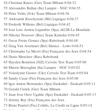
54 Christian Knees (Ger) Team Milram 0:04:32
55 Alessandro Ballan (Ita) Lampre - NGC 0:04:35
56 Peter Velits (Svk) Team Milram 0:04:36
57 Aleksandr Kuschynski (Blr) Liquigas 0:04:37
58 Frederik Willems (Bel) Liquigas 0:04:42
59 José Luis Arrieta Lujambio (Spa) AG2R La Mondiale
60 Nikolai Troussov (Rus) Team Katusha 0:04:45
61 Oscar Freire Gomez (Spa) Rabobank 0:04:48
62 Greg Van Avermaet (Bel) Silence - Lotto 0:04:51
63 Christophe Le Mevel (Fra) Française des Jeux 0:04:54
64 Denis Menchov (Rus) Rabobank
65 Hayden Roulston (NZl) Cervelo Test Team 0:05:00
66 Marzio Bruseghin (Ita) Lampre - NGC 0:05:02
67 Volodymir Gustov (Ukr) Cervelo Test Team 0:05:04
68 Sandy Casar (Fra) Française des Jeux 0:05:06
69 Igor Anton Hernandez (Spa) Euskaltel - Euskadi 0:05:11
70 Gerald Ciolek (Ger) Team Milram
71 Juan Jose Oroz Ugalde (Spa) Euskaltel - Euskadi 0:05:13
72 Jérémy Roy (Fra) Française des Jeux
73 Rémi Pauriol (Fra) Cofidis, Le Credit en Ligne 0:05:14