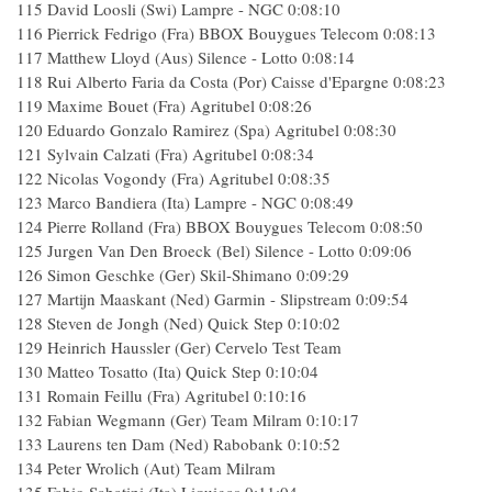
115 David Loosli (Swi) Lampre - NGC 0:08:10
116 Pierrick Fedrigo (Fra) BBOX Bouygues Telecom 0:08:13
117 Matthew Lloyd (Aus) Silence - Lotto 0:08:14
118 Rui Alberto Faria da Costa (Por) Caisse d'Epargne 0:08:23
119 Maxime Bouet (Fra) Agritubel 0:08:26
120 Eduardo Gonzalo Ramirez (Spa) Agritubel 0:08:30
121 Sylvain Calzati (Fra) Agritubel 0:08:34
122 Nicolas Vogondy (Fra) Agritubel 0:08:35
123 Marco Bandiera (Ita) Lampre - NGC 0:08:49
124 Pierre Rolland (Fra) BBOX Bouygues Telecom 0:08:50
125 Jurgen Van Den Broeck (Bel) Silence - Lotto 0:09:06
126 Simon Geschke (Ger) Skil-Shimano 0:09:29
127 Martijn Maaskant (Ned) Garmin - Slipstream 0:09:54
128 Steven de Jongh (Ned) Quick Step 0:10:02
129 Heinrich Haussler (Ger) Cervelo Test Team
130 Matteo Tosatto (Ita) Quick Step 0:10:04
131 Romain Feillu (Fra) Agritubel 0:10:16
132 Fabian Wegmann (Ger) Team Milram 0:10:17
133 Laurens ten Dam (Ned) Rabobank 0:10:52
134 Peter Wrolich (Aut) Team Milram