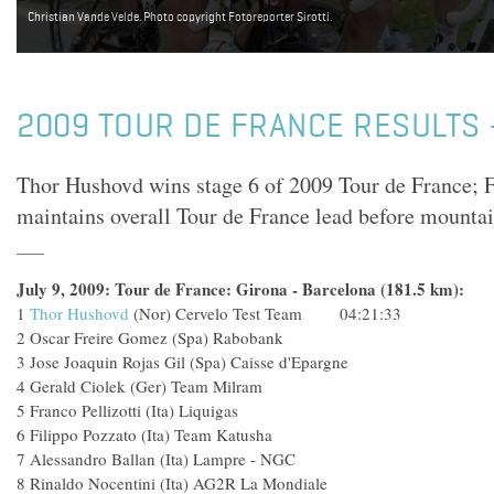
Christian Vande Velde. Photo copyright Fotoreporter Sirotti.
2009 TOUR DE FRANCE RESULTS 
Thor Hushovd wins stage 6 of 2009 Tour de France; 
maintains overall Tour de France lead before mountai
July 9, 2009: Tour de France: Girona - Barcelona (181.5 km):
1
Thor Hushovd
(Nor) Cervelo Test Team 04:21:33
2 Oscar Freire Gomez (Spa) Rabobank
3 Jose Joaquin Rojas Gil (Spa) Caisse d'Epargne
4 Gerald Ciolek (Ger) Team Milram
5 Franco Pellizotti (Ita) Liquigas
6 Filippo Pozzato (Ita) Team Katusha
7 Alessandro Ballan (Ita) Lampre - NGC
8 Rinaldo Nocentini (Ita) AG2R La Mondiale