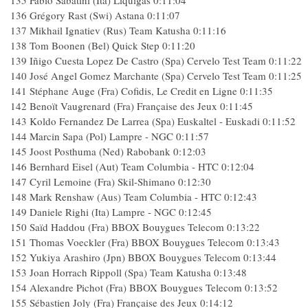
135 Fabio Sabatini (Ita) Liquigas 0:11:04
136 Grégory Rast (Swi) Astana 0:11:07
137 Mikhail Ignatiev (Rus) Team Katusha 0:11:16
138 Tom Boonen (Bel) Quick Step 0:11:20
139 Iñigo Cuesta Lopez De Castro (Spa) Cervelo Test Team 0:11:2
140 José Angel Gomez Marchante (Spa) Cervelo Test Team 0:11:2
141 Stéphane Auge (Fra) Cofidis, Le Credit en Ligne 0:11:35
142 Benoït Vaugrenard (Fra) Française des Jeux 0:11:45
143 Koldo Fernandez De Larrea (Spa) Euskaltel - Euskadi 0:11:52
144 Marcin Sapa (Pol) Lampre - NGC 0:11:57
145 Joost Posthuma (Ned) Rabobank 0:12:03
146 Bernhard Eisel (Aut) Team Columbia - HTC 0:12:04
147 Cyril Lemoine (Fra) Skil-Shimano 0:12:30
148 Mark Renshaw (Aus) Team Columbia - HTC 0:12:43
149 Daniele Righi (Ita) Lampre - NGC 0:12:45
150 Saïd Haddou (Fra) BBOX Bouygues Telecom 0:13:22
151 Thomas Voeckler (Fra) BBOX Bouygues Telecom 0:13:43
152 Yukiya Arashiro (Jpn) BBOX Bouygues Telecom 0:13:44
153 Joan Horrach Rippoll (Spa) Team Katusha 0:13:48
154 Alexandre Pichot (Fra) BBOX Bouygues Telecom 0:13:52
155 Sébastien Joly (Fra) Française des Jeux 0:14:12