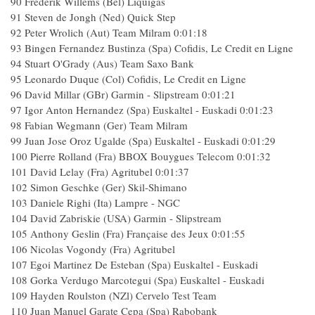
90 Frederik Willems (Bel) Liquigas
91 Steven de Jongh (Ned) Quick Step
92 Peter Wrolich (Aut) Team Milram 0:01:18
93 Bingen Fernandez Bustinza (Spa) Cofidis, Le Credit en Ligne
94 Stuart O'Grady (Aus) Team Saxo Bank
95 Leonardo Duque (Col) Cofidis, Le Credit en Ligne
96 David Millar (GBr) Garmin - Slipstream 0:01:21
97 Igor Anton Hernandez (Spa) Euskaltel - Euskadi 0:01:23
98 Fabian Wegmann (Ger) Team Milram
99 Juan Jose Oroz Ugalde (Spa) Euskaltel - Euskadi 0:01:29
100 Pierre Rolland (Fra) BBOX Bouygues Telecom 0:01:32
101 David Lelay (Fra) Agritubel 0:01:37
102 Simon Geschke (Ger) Skil-Shimano
103 Daniele Righi (Ita) Lampre - NGC
104 David Zabriskie (USA) Garmin - Slipstream
105 Anthony Geslin (Fra) Française des Jeux 0:01:55
106 Nicolas Vogondy (Fra) Agritubel
107 Egoi Martinez De Esteban (Spa) Euskaltel - Euskadi
108 Gorka Verdugo Marcotegui (Spa) Euskaltel - Euskadi
109 Hayden Roulston (NZl) Cervelo Test Team
110 Juan Manuel Garate Cepa (Spa) Rabobank