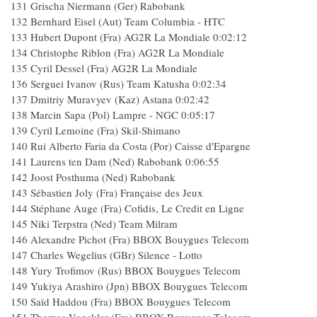
131 Grischa Niermann (Ger) Rabobank
132 Bernhard Eisel (Aut) Team Columbia - HTC
133 Hubert Dupont (Fra) AG2R La Mondiale 0:02:12
134 Christophe Riblon (Fra) AG2R La Mondiale
135 Cyril Dessel (Fra) AG2R La Mondiale
136 Serguei Ivanov (Rus) Team Katusha 0:02:34
137 Dmitriy Muravyev (Kaz) Astana 0:02:42
138 Marcin Sapa (Pol) Lampre - NGC 0:05:17
139 Cyril Lemoine (Fra) Skil-Shimano
140 Rui Alberto Faria da Costa (Por) Caisse d'Epargne
141 Laurens ten Dam (Ned) Rabobank 0:06:55
142 Joost Posthuma (Ned) Rabobank
143 Sébastien Joly (Fra) Française des Jeux
144 Stéphane Auge (Fra) Cofidis, Le Credit en Ligne
145 Niki Terpstra (Ned) Team Milram
146 Alexandre Pichot (Fra) BBOX Bouygues Telecom
147 Charles Wegelius (GBr) Silence - Lotto
148 Yury Trofimov (Rus) BBOX Bouygues Telecom
149 Yukiya Arashiro (Jpn) BBOX Bouygues Telecom
150 Saïd Haddou (Fra) BBOX Bouygues Telecom