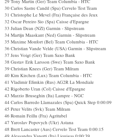
29 Tony Martin (Ger) Team Columbia - HTC
30 Carlos Sastre Candil (Spa) Cervelo Test Team
31 Christophe Le Mevel (Fra) Française des Jeux
32 Oscar Pereiro Sio (Spa) Caisse d'Epargne
33 Julian Dean (NZl) Garmin - Slipstream
34 Martijn Maaskant (Ned) Garmin - Slipstream
35 Maxime Monfort (Bel) Team Columbia - HTC
36 Christian Vande Velde (USA) Garmin - Slipstream
37 Jens Voigt (Ger) Team Saxo Bank
38 Gustav Erik Larsson (Swe) Team Saxo Bank
39 Christian Knees (Ger) Team Milram
40 Kim Kirchen (Lux) Team Columbia - HTC
41 Vladimir Efimkin (Rus) AG2R La Mondiale
42 Rigoberto Uran (Col) Caisse d'Epargne
43 Marzio Bruseghin (Ita) Lampre - NGC
44 Carlos Barredo Llamazales (Spa) Quick Step 0:00:09
45 Peter Velits (Svk) Team Milram
46 Romain Feillu (Fra) Agritubel
47 Yaroslav Popovych (Ukr) Astana
48 Brett Lancaster (Aus) Cervelo Test Team 0:00:15
49 Alessandro Vanotti (Ita) Liquigas 0:00:39