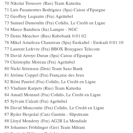
70 Nikolai Troussov (Rus) Team Katusha
71 Luis Pasamontes Rodriguez (Spa) Caisse d'Epargne
72 Geoffroy Lequatre (Fra) Agritubel
73 Samuel Dumoulin (Fra) Cofidis, Le Credit en Ligne
74 Marco Bandiera (Ita) Lampre - NGC
75 Denis Menchov (Rus) Rabobank 0:01:02
76 Mikel Astarloza Chaurreau (Spa) Euskaltel - Euskadi 0:01:10
77 Laurent Lefevre (Fra) BBOX Bouygues Telecom
78 David Arroyo Duran (Spa) Caisse d'Epargne
79 Christophe Moreau (Fra) Agritubel
80 Nicki Sörensen (Den) Team Saxo Bank
81 Jérôme Coppel (Fra) Française des Jeux
82 Rémi Pauriol (Fra) Cofidis, Le Credit en Ligne
83 Vladimir Karpets (Rus) Team Katusha
84 Amaël Moinard (Fra) Cofidis, Le Credit en Ligne
85 Sylvain Calzati (Fra) Agritubel
86 David Moncoutie (Fra) Cofidis, Le Credit en Ligne
87 Ryder Hesjedal (Can) Garmin - Slipstream
88 Lloyd Mondory (Fra) AG2R La Mondiale
89 Johannes Fröhlinger (Ger) Team Milram