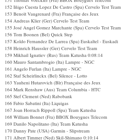
151 Thomas Voeckler (Fra) BBOX Bouygues Telecom
152 Iñigo Cuesta Lopez De Castro (Spa) Cervelo Test Team
153 Benoït Vaugrenard (Fra) Française des Jeux
154 Andreas Klier (Ger) Cervelo Test Team
155 José Angel Gomez Marchante (Spa) Cervelo Test Team
156 Tom Boonen (Bel) Quick Step
157 Koldo Fernandez De Larrea (Spa) Euskaltel - Euskadi
158 Heinrich Haussler (Ger) Cervelo Test Team
159 Mikhail Ignatiev (Rus) Team Katusha 0:08:14
160 Mauro Santambrogio (Ita) Lampre - NGC
161 Angelo Furlan (Ita) Lampre - NGC
162 Staf Scheirlinckx (Bel) Silence - Lotto
163 Yauheni Hutarovich (Blr) Française des Jeux
164 Mark Renshaw (Aus) Team Columbia - HTC
165 Stef Clement (Ned) Rabobank
166 Fabio Sabatini (Ita) Liquigas
167 Joan Horrach Rippoll (Spa) Team Katusha
168 William Bonnet (Fra) BBOX Bouygues Telecom
169 Danilo Napolitano (Ita) Team Katusha
170 Danny Pate (USA) Garmin - Slipstream
171 Albert Timmer (Ned) Skil-Shimano 0:10:14