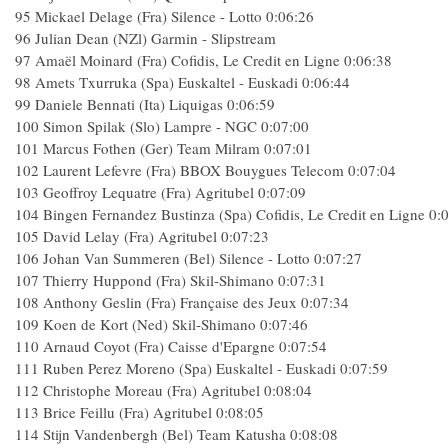
95 Mickael Delage (Fra) Silence - Lotto 0:06:26
96 Julian Dean (NZl) Garmin - Slipstream
97 Amaël Moinard (Fra) Cofidis, Le Credit en Ligne 0:06:38
98 Amets Txurruka (Spa) Euskaltel - Euskadi 0:06:44
99 Daniele Bennati (Ita) Liquigas 0:06:59
100 Simon Spilak (Slo) Lampre - NGC 0:07:00
101 Marcus Fothen (Ger) Team Milram 0:07:01
102 Laurent Lefevre (Fra) BBOX Bouygues Telecom 0:07:04
103 Geoffroy Lequatre (Fra) Agritubel 0:07:09
104 Bingen Fernandez Bustinza (Spa) Cofidis, Le Credit en Ligne 0
105 David Lelay (Fra) Agritubel 0:07:23
106 Johan Van Summeren (Bel) Silence - Lotto 0:07:27
107 Thierry Huppond (Fra) Skil-Shimano 0:07:31
108 Anthony Geslin (Fra) Française des Jeux 0:07:34
109 Koen de Kort (Ned) Skil-Shimano 0:07:46
110 Arnaud Coyot (Fra) Caisse d'Epargne 0:07:54
111 Ruben Perez Moreno (Spa) Euskaltel - Euskadi 0:07:59
112 Christophe Moreau (Fra) Agritubel 0:08:04
113 Brice Feillu (Fra) Agritubel 0:08:05
114 Stijn Vandenbergh (Bel) Team Katusha 0:08:08