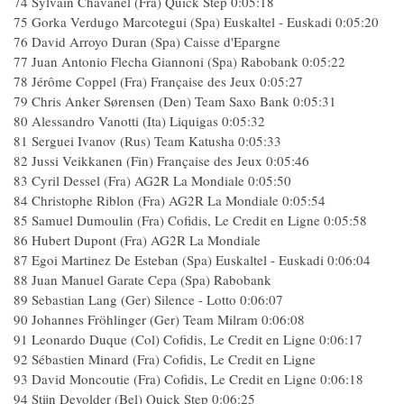
74 Sylvain Chavanel (Fra) Quick Step 0:05:18
75 Gorka Verdugo Marcotegui (Spa) Euskaltel - Euskadi 0:05:20
76 David Arroyo Duran (Spa) Caisse d'Epargne
77 Juan Antonio Flecha Giannoni (Spa) Rabobank 0:05:22
78 Jérôme Coppel (Fra) Française des Jeux 0:05:27
79 Chris Anker Sørensen (Den) Team Saxo Bank 0:05:31
80 Alessandro Vanotti (Ita) Liquigas 0:05:32
81 Serguei Ivanov (Rus) Team Katusha 0:05:33
82 Jussi Veikkanen (Fin) Française des Jeux 0:05:46
83 Cyril Dessel (Fra) AG2R La Mondiale 0:05:50
84 Christophe Riblon (Fra) AG2R La Mondiale 0:05:54
85 Samuel Dumoulin (Fra) Cofidis, Le Credit en Ligne 0:05:58
86 Hubert Dupont (Fra) AG2R La Mondiale
87 Egoi Martinez De Esteban (Spa) Euskaltel - Euskadi 0:06:04
88 Juan Manuel Garate Cepa (Spa) Rabobank
89 Sebastian Lang (Ger) Silence - Lotto 0:06:07
90 Johannes Fröhlinger (Ger) Team Milram 0:06:08
91 Leonardo Duque (Col) Cofidis, Le Credit en Ligne 0:06:17
92 Sébastien Minard (Fra) Cofidis, Le Credit en Ligne
93 David Moncoutie (Fra) Cofidis, Le Credit en Ligne 0:06:18
94 Stijn Devolder (Bel) Quick Step 0:06:25