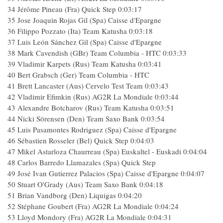
34 Jérôme Pineau (Fra) Quick Step 0:03:17
35 Jose Joaquin Rojas Gil (Spa) Caisse d'Epargne
36 Filippo Pozzato (Ita) Team Katusha 0:03:18
37 Luis León Sánchez Gil (Spa) Caisse d'Epargne
38 Mark Cavendish (GBr) Team Columbia - HTC 0:03:33
39 Vladimir Karpets (Rus) Team Katusha 0:03:41
40 Bert Grabsch (Ger) Team Columbia - HTC
41 Brett Lancaster (Aus) Cervelo Test Team 0:03:43
42 Vladimir Efimkin (Rus) AG2R La Mondiale 0:03:44
43 Alexandre Botcharov (Rus) Team Katusha 0:03:51
44 Nicki Sörensen (Den) Team Saxo Bank 0:03:54
45 Luis Pasamontes Rodriguez (Spa) Caisse d'Epargne
46 Sébastien Rosseler (Bel) Quick Step 0:04:03
47 Mikel Astarloza Chaurreau (Spa) Euskaltel - Euskadi 0:04:04
48 Carlos Barredo Llamazales (Spa) Quick Step
49 José Ivan Gutierrez Palacios (Spa) Caisse d'Epargne 0:04:07
50 Stuart O'Grady (Aus) Team Saxo Bank 0:04:18
51 Brian Vandborg (Den) Liquigas 0:04:20
52 Stéphane Goubert (Fra) AG2R La Mondiale 0:04:24
53 Lloyd Mondory (Fra) AG2R La Mondiale 0:04:31