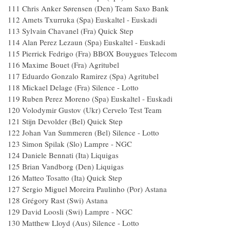
111 Chris Anker Sørensen (Den) Team Saxo Bank
112 Amets Txurruka (Spa) Euskaltel - Euskadi
113 Sylvain Chavanel (Fra) Quick Step
114 Alan Perez Lezaun (Spa) Euskaltel - Euskadi
115 Pierrick Fedrigo (Fra) BBOX Bouygues Telecom
116 Maxime Bouet (Fra) Agritubel
117 Eduardo Gonzalo Ramirez (Spa) Agritubel
118 Mickael Delage (Fra) Silence - Lotto
119 Ruben Perez Moreno (Spa) Euskaltel - Euskadi
120 Volodymir Gustov (Ukr) Cervelo Test Team
121 Stijn Devolder (Bel) Quick Step
122 Johan Van Summeren (Bel) Silence - Lotto
123 Simon Spilak (Slo) Lampre - NGC
124 Daniele Bennati (Ita) Liquigas
125 Brian Vandborg (Den) Liquigas
126 Matteo Tosatto (Ita) Quick Step
127 Sergio Miguel Moreira Paulinho (Por) Astana
128 Grégory Rast (Swi) Astana
129 David Loosli (Swi) Lampre - NGC
130 Matthew Lloyd (Aus) Silence - Lotto