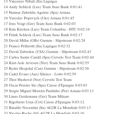
13 Vincenzo Nibali (Ita) Liquigas
14 Andy Schleck (Lux) Team Saxo Bank 0:01:41
15 Haimar Zubeldia Aguirre (Spa) Astana
16 Yaroslav Popovych (Ukr) Astana 0:01:45
17 Jens Voigt (Ger) Team Saxo Bank 0:02:03
18 Kim Kirchen (Lux) Team Columbia - HTC 0:02:16
19 Fränk Schleck (Lux) Team Saxo Bank 0:02:17
20 David Millar (GBr) Garmin - Slipstream 0:02:28
21 Franco Pellizotti (Ita) Liquigas 0:02:32
22 David Zabriskie (USA) Garmin - Slipstream 0:02:43
23 Carlos Sastre Candil (Spa) Cervelo Test Team 0:02:44
24 Kurt-Asle Arvesen (Nor) Team Saxo Bank 0:02:55
25 Ryder Hesjedal (Can) Garmin - Slipstream 0:02:56
26 Cadel Evans (Aus) Silence - Lotto 0:02:59
27 Thor Hushovd (Nor) Cervelo Test Team
28 Oscar Pereiro Sio (Spa) Caisse d'Epargne 0:03:03
29 Sergio Miguel Moreira Paulinho (Por) Astana 0:03:11
30 Linus Gerdemann (Ger) Team Milram
31 Rigoberto Uran (Col) Caisse d'Epargne 0:03:12
32 Rinaldo Nocentini (Ita) AG2R La Mondiale 0:03:13
33 Nicolas Roche (Irl) AG2R La Mondiale 0:03:16