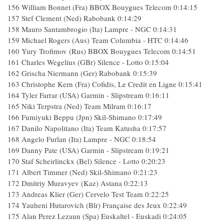
156 William Bonnet (Fra) BBOX Bouygues Telecom 0:14:15
157 Stef Clement (Ned) Rabobank 0:14:29
158 Mauro Santambrogio (Ita) Lampre - NGC 0:14:31
159 Michael Rogers (Aus) Team Columbia - HTC 0:14:46
160 Yury Trofimov (Rus) BBOX Bouygues Telecom 0:14:51
161 Charles Wegelius (GBr) Silence - Lotto 0:15:04
162 Grischa Niermann (Ger) Rabobank 0:15:39
163 Christophe Kern (Fra) Cofidis, Le Credit en Ligne 0:15:41
164 Tyler Farrar (USA) Garmin - Slipstream 0:16:11
165 Niki Terpstra (Ned) Team Milram 0:16:17
166 Fumiyuki Beppu (Jpn) Skil-Shimano 0:17:49
167 Danilo Napolitano (Ita) Team Katusha 0:17:57
168 Angelo Furlan (Ita) Lampre - NGC 0:18:54
169 Danny Pate (USA) Garmin - Slipstream 0:19:21
170 Staf Scheirlinckx (Bel) Silence - Lotto 0:20:23
171 Albert Timmer (Ned) Skil-Shimano 0:21:23
172 Dmitriy Muravyev (Kaz) Astana 0:22:13
173 Andreas Klier (Ger) Cervelo Test Team 0:22:25
174 Yauheni Hutarovich (Blr) Française des Jeux 0:22:49
175 Alan Perez Lezaun (Spa) Euskaltel - Euskadi 0:24:05